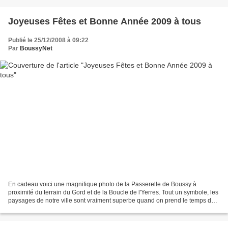
Joyeuses Fêtes et Bonne Année 2009 à tous
Publié le 25/12/2008 à 09:22
Par
BoussyNet
En cadeau voici une magnifique photo de la Passerelle de Boussy à
proximité du terrain du Gord et de la Boucle de l'Yerres. Tout un symbole, les
paysages de notre ville sont vraiment superbe quand on prend le temps de
les admirer. Boussy.Net souhaite...